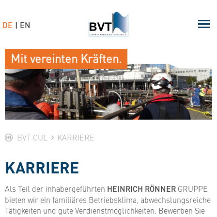
DE
EN
Mit vereinten Kräften.
BVT CUL
KARRIERE
KARRIERE
Als Teil der inhabergeführten
HEINRICH RÖNNER
GRUPPE
bieten wir ein familiäres Betriebsklima, abwechslungsreiche
Tätigkeiten und gute Verdienstmöglichkeiten. Bewerben Sie