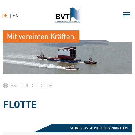
DE
EN
Mit vereinten Kräften.
BVT CUL
FLOTTE
FLOTTE
SCHWERLAST-PONTON "BHV INNOVATION"