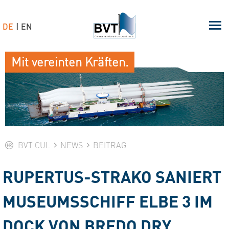
DE
EN
Mit vereinten Kräften.
BVT CUL
NEWS
BEITRAG
RUPERTUS-STRAKO SANIERT
MUSEUMSSCHIFF ELBE 3 IM
DOCK VON BREDO DRY