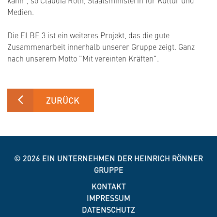
kann“, so Claudia Roth, Staatsministerin für Kultur und
Medien.
Die ELBE 3 ist ein weiteres Projekt, das die gute
Zusammenarbeit innerhalb unserer Gruppe zeigt. Ganz
nach unserem Motto "Mit vereinten Kräften".
ZURÜCK
© 2026
EIN UNTERNEHMEN DER HEINRICH RÖNNER
GRUPPE
KONTAKT
IMPRESSUM
DATENSCHUTZ